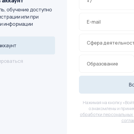
 аккаунт
ь, обучение доступно
истрации или при
и информации
аккаунт
ироваться
В
Нажимая на кнопку «Войт
ознакомлены и прини
обработки персональных 
согл