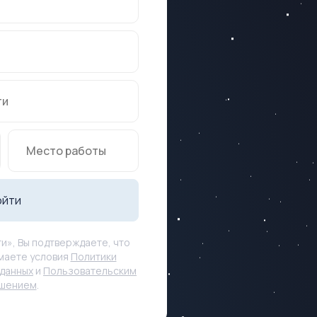
ойти
и», Вы подтверждаете, что
маете условия
Политики
данных
и
Пользовательским
ашением
.