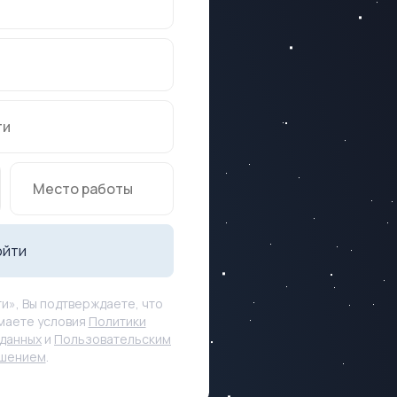
ойти
и», Вы подтверждаете, что
маете условия
Политики
данных
и
Пользовательским
ашением
.