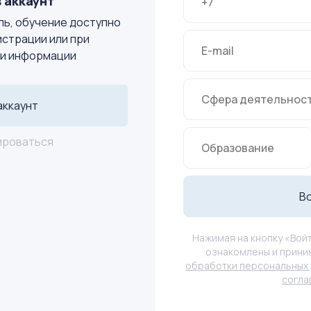
 аккаунт
ь, обучение доступно
истрации или при
и информации
аккаунт
ироваться
В
Нажимая на кнопку «Войт
ознакомлены и прини
обработки персональных 
согл